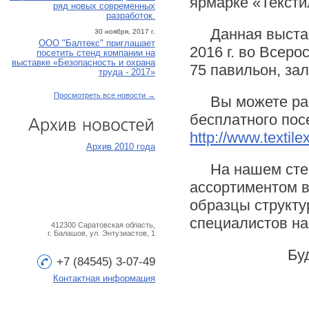
ярмарке «Тексти
ряд новых современных
разработок.
Данная выста
30 ноября, 2017 г.
ООО "Балтекс" приглашает
2016 г. во Всер
посетить стенд компании на
выставке «Безопасность и охрана
75 павильон, зал
труда - 2017»
Просмотреть все новости →
Вы можете ра
бесплатного пос
http://www.textile
Архив
новостей
Архив 2010 года
На нашем сте
ассортиментом в
образцы структу
специалистов на
412300 Саратовская область,
г. Балашов, ул. Энтузиастов, 1
Бу
+7 (84545) 3-07-49
Контактная информация