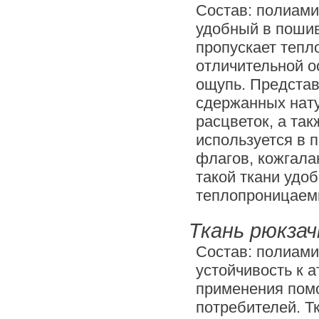
Состав: полиами
удобный в пошив
пропускает тепло
отличительной о
ощупь. Представ
сдержанных нату
расцветок, а та
используется в 
флагов, кожгала
такой ткани удоб
теплопроницаем
Ткань рюкзач
Состав: полиами
устойчивость к 
применения помо
потребителей. Т