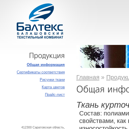
Продукция
Общая информация
Сертификаты соответствия
Главная
»
Продук
Рисунки ткани
Карта цветов
Прайс-лист
Ткань курто
Состав: полиами
свойствами, как
износостойкость
412300 Саратовская область,