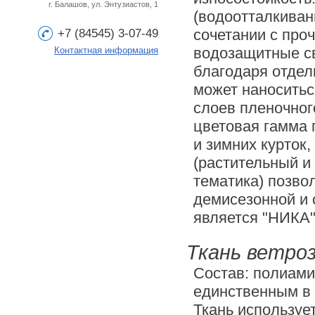
г. Балашов, ул. Энтузиастов, 1
(водоотталкивани
сочетании с про
+7 (84545) 3-07-49
водозащитные св
Контактная информация
благодаря отдел
может наноситьс
слоев пленочног
цветовая гамма 
и зимних курток
(растительный и
тематика) позво
демисезонной и 
является "НИКА"
Ткань ветро
Состав: полиами
единственным в 
Ткань используе