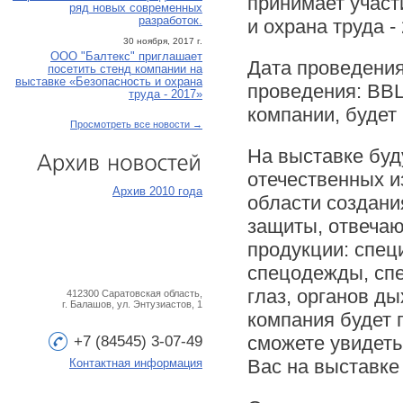
принимает участ
ряд новых современных
разработок.
и охрана труда -
30 ноября, 2017 г.
ООО "Балтекс" приглашает
Дата проведения
посетить стенд компании на
выставке «Безопасность и охрана
проведения: ВВЦ
труда - 2017»
компании, будет 
Просмотреть все новости →
На выставке бу
отечественных и
Архив
новостей
Архив 2010 года
области создани
защиты, отвечаю
продукции: спец
спецодежды, спе
глаз, органов ды
412300 Саратовская область,
г. Балашов, ул. Энтузиастов, 1
компания будет 
сможете увидеть
+7 (84545) 3-07-49
Вас на выставке
Контактная информация