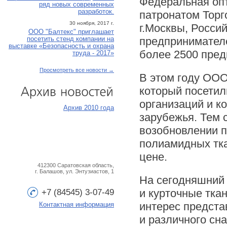
Федеральная опт
ряд новых современных
разработок.
патронатом Тор
30 ноября, 2017 г.
г.Москвы, Росси
ООО "Балтекс" приглашает
предпринимател
посетить стенд компании на
выставке «Безопасность и охрана
более 2500 пред
труда - 2017»
Просмотреть все новости →
В этом году ООО
который посетил
организаций и к
Архив
новостей
Архив 2010 года
зарубежья. Тем 
возобновлении 
полиамидных тка
цене.
412300 Саратовская область,
г. Балашов, ул. Энтузиастов, 1
На сегодняшний 
и курточные тка
+7 (84545) 3-07-49
интерес предста
Контактная информация
и различного сн