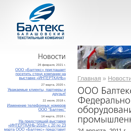
Новости
26 февраля, 2021 г.
ООО «Балтекс» приглашает
посетить стенд компании на
Главная
»
Новост
выставке «ИНТЕРТКАНЬ»
27 марта, 2020 г.
Уважаемые клиенты, партнеры и
друзья!
22 июля, 2018 г.
Изменение телефонных номеров
ООО "Балтекс"
14 марта, 2018 г.
На предстоящей выставке
«ИНТЕРТКАНЬ-2018» с 20 по 23
24 августа, 2011 г.
марта ООО «Балтекс» представит