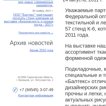
ряд новых современных
разработок.
Уважаемые партн
30 ноября, 2017 г.
ООО "Балтекс" приглашает
Федеральной оп
посетить стенд компании на
текстильной и л
выставке «Безопасность и охрана
труда - 2017»
57 стенд К-6, ко
Просмотреть все новости →
2011 года.
На выставке на
Архив
новостей
Архив 2010 года
ассортимент тка
форменной одеж
Подкладочные, к
специальные и 
412300 Саратовская область,
«Балтекс» отлич
г. Балашов, ул. Энтузиастов, 1
дизайнерских ри
+7 (84545) 3-07-49
прочны и легки,
Контактная информация
актуальных рису
выполнить инди