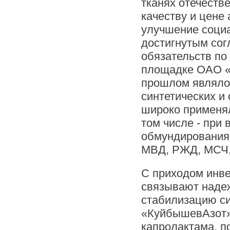
тканях отечеств
качеству и цене
улучшение социа
достигнутым сог
обязательств п
площадке ОАО «
прошлом являлос
синтетических и
широко применял
том числе - при
обмундирования 
МВД, РЖД, МСЧ, 
С приходом инв
связывают наде
стабилизацию си
«КуйбышевАзот» 
капролактама, п