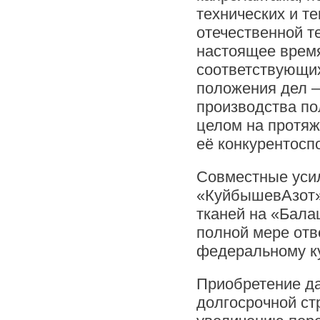
технических и т
отечественной т
настоящее время
соответствующи
положения дел –
производства по
целом на протяж
её конкурентосп
Совместные уси
«КуйбышевАзот»
тканей на «Бала
полной мере отв
федеральному к
Приобретение да
долгосрочной с