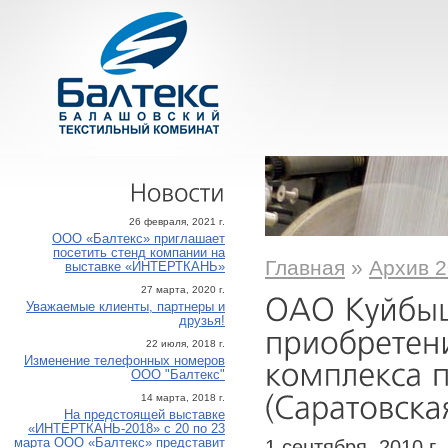
Новости
26 февраля, 2021 г.
ООО «Балтекс» приглашает
посетить стенд компании на
Главная
»
Архив 2
выставке «ИНТЕРТКАНЬ»
27 марта, 2020 г.
Уважаемые клиенты, партнеры и
друзья!
22 июля, 2018 г.
Изменение телефонных номеров
ООО "Балтекс"
14 марта, 2018 г.
На предстоящей выставке
«ИНТЕРТКАНЬ-2018» с 20 по 23
1 сентября, 2010 г.
марта ООО «Балтекс» представит