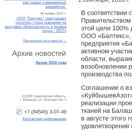
ряд новых современных
разработок.
В соответствии 
30 ноября, 2017 г.
ООО "Балтекс" приглашает
Правительством 
посетить стенд компании на
этой цели 100%
выставке «Безопасность и охрана
труда - 2017»
ООО «Балтекс», 
Просмотреть все новости →
предприятия «Ба
активном участи
области, выраз
Архив
новостей
Архив 2010 года
возобновлении 
производства по
Соглашение о в
«КуйбышевАзот»
412300 Саратовская область,
г. Балашов, ул. Энтузиастов, 1
реализации про
тканей на Балаш
+7 (84545) 3-07-49
в августе этого 
Контактная информация
удовлетворение 